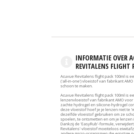
INFORMATIE OVER A
REVITALENS FLIGHT
Acuvue Revitalens flight pack 100ml is e
('all-in-one') vloeistof van fabrikant AM
schoon te maken.
Acuvue Revitalens flight pack 100ml is e
lenzenvloeistof van fabrikant AMO voo
zachte hydrogel en silicone-hydrogel co
deze vloeistof hoef je je lenzen niet te 
dezelfde vloeistof gebruiken om ze sch
spoelen, te ontsmetten en om je lenzen 
Dankzij de 'EasyRub'-formule, verwijder
Revitalens'-vloeistof moeiteloos eiwitafz
andere micro-organismen die ernstige o