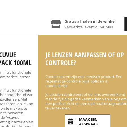
Gratis afhalen in de winkel
Verwachte levertijd: 24u/48u
CUVUE
JE LENZEN AANPASSEN OF OP
 PACK 100ML
CONTROLE?
en multifunctionele
Contactlenzen zijn een medisch product. Een
O om zachte lenzen
regelmatige controle bij je opticien is
noodzakelijk.
en multifunctionele
Je opticien controleert of de lens overeenkomt
r het onderhoud van
met de fysiologische kenmerken van je oog om
ntactlenzen. Met
een perfect zicht en een optimaal draagcomfor
'masseren' en je kan
te verzekeren.
oon te maken, te
in te bewaren.
t de 'Acuvue
MAAK EEN
etting, bacteriën en
AFSPRAAK
oginfecties kunnen