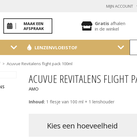
MIJN ACCOUNT
INLOGGEN BESTAANDE KLANT
Gratis
afhalen
MAAK EEN
AFSPRAAK
in de winkel
LENZENVLOEISTOF
Toon
wachtwoo
Acuvue Revitalens flight pack 100ml
f
>
Wachtwoord vergeten?
ACUVUE REVITALENS FLIGHT 
BEVESTIGEN
NS
AMO
Inhoud:
1 flesje van 100 ml + 1 lenshouder
NIEUWE KLANT
MELD JE AAN
kies een hoeveelheid