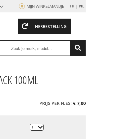
|
0
MIJN WINKELMANDJE
FR
NL
HERBESTELLING
rd
PACK 100ML
PRIJS PER FLES:
€ 7,00
1