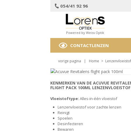
054/41 92 96
Powered by Weiss Optik
CONTACTLENZEN
vorige pagina
|
Home
>
Lenzenvloeisto
KENMERKEN VAN DE ACUVUE REVITALE
FLIGHT PACK 100ML LENZENVLOEISTOF
Vloeistoftype:
Alles-in-één vloeistof
Lenzenvloeistof voor zachte lenzen
Reinigt
Spoelen
Desinfecteren
Bewaren