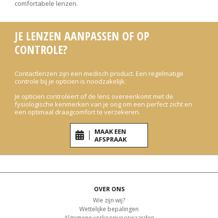
comfortabele lenzen.
JE LENZEN AANPASSEN OF OP
CONTROLE?
Contactlenzen zijn een medisch product. Een regelmatige
controle bij je opticien is noodzakelijk.
Je opticien controleert of de lens overeenkomt met de
fysiologische kenmerken van je oog om een perfect zicht en
een optimaal draagcomfort te verzekeren.
MAAK EEN
AFSPRAAK
OVER ONS
Wie zijn wij?
Wettelijke bepalingen
Algemene verkoopvoorwaarden