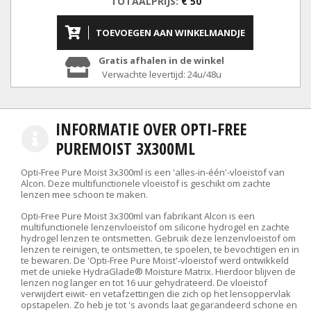
TOTAALPRIJS:
€ 50
TOEVOEGEN AAN WINKELMANDJE
Gratis afhalen in de winkel
Verwachte levertijd: 24u/48u
INFORMATIE OVER OPTI-FREE
PUREMOIST 3X300ML
Opti-Free Pure Moist 3x300ml is een 'alles-in-één'-vloeistof van
Alcon. Deze multifunctionele vloeistof is geschikt om zachte
lenzen mee schoon te maken.
Opti-Free Pure Moist 3x300ml van fabrikant Alcon is een
multifunctionele lenzenvloeistof om silicone hydrogel en zachte
hydrogel lenzen te ontsmetten. Gebruik deze lenzenvloeistof om
lenzen te reinigen, te ontsmetten, te spoelen, te bevochtigen en in
te bewaren. De 'Opti-Free Pure Moist'-vloeistof werd ontwikkeld
met de unieke HydraGlade® Moisture Matrix. Hierdoor blijven de
lenzen nog langer en tot 16 uur gehydrateerd. De vloeistof
verwijdert eiwit- en vetafzettingen die zich op het lensoppervlak
opstapelen. Zo heb je tot 's avonds laat gegarandeerd schone en