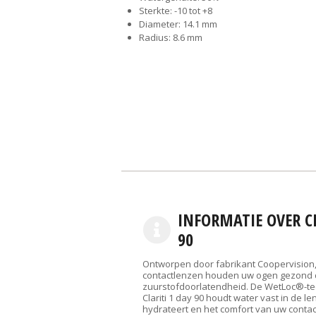
Sterkte: -10 tot +8
Diameter: 14.1 mm
Radius: 8.6 mm
INFORMATIE OVER CL
90
Ontworpen door fabrikant Coopervision, C
contactlenzen houden uw ogen gezond 
zuurstofdoorlatendheid. De WetLoc®-te
Clariti 1 day 90 houdt water vast in de l
hydrateert en het comfort van uw conta