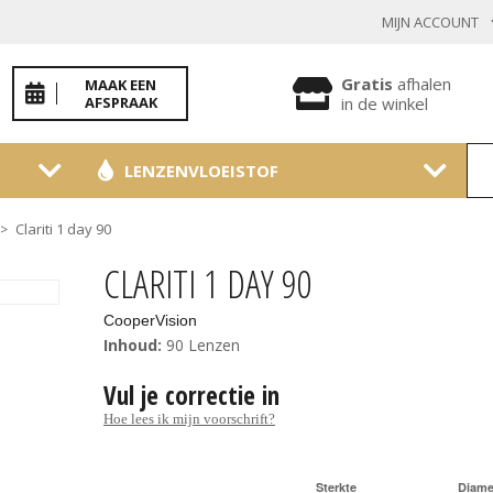
MIJN ACCOUNT
INLOGGEN BESTAANDE KLANT
Gratis
afhalen
MAAK EEN
AFSPRAAK
in de winkel
LENZENVLOEISTOF
Toon
wachtwoo
Clariti 1 day 90
>
Wachtwoord vergeten?
CLARITI 1 DAY 90
BEVESTIGEN
CooperVision
Inhoud:
90 Lenzen
Vul je correctie in
NIEUWE KLANT
Hoe lees ik mijn voorschrift?
MELD JE AAN
Sterkte
Diame