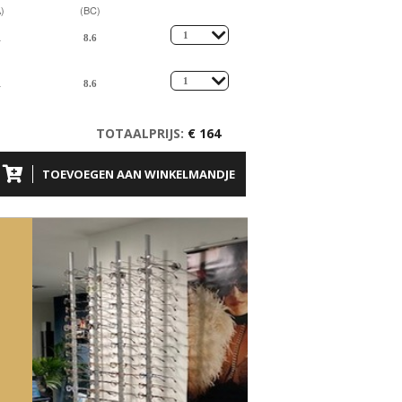
)
(BC)
TOTAALPRIJS:
€ 164
TOEVOEGEN AAN WINKELMANDJE