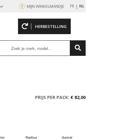
|
0
MIJN WINKELMANDJE
FR
NL
HERBESTELLING
rd
PRIJS PER PACK:
€ 82,00
ter
Radius
Aantal