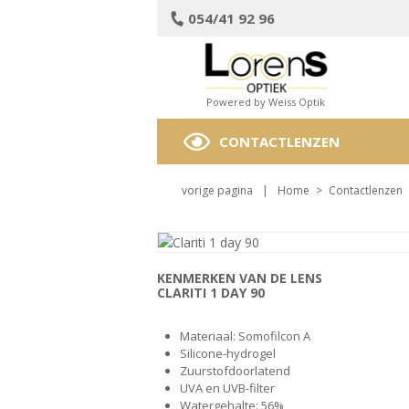
054/41 92 96
Powered by Weiss Optik
CONTACTLENZEN
vorige pagina
|
Home
>
Contactlenzen
KENMERKEN VAN DE LENS
CLARITI 1 DAY 90
Materiaal: Somofilcon A
Silicone-hydrogel
Zuurstofdoorlatend
UVA en UVB-filter
Watergehalte: 56%