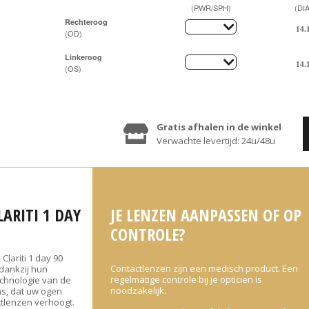
(PWR/SPH)
(DIA
Rechteroog
(OD)
Linkeroog
(OS)
Gratis afhalen in de winkel
Verwachte levertijd: 24u/48u
ARITI 1 DAY
JE LENZEN AANPASSEN OF OP
CONTROLE?
lariti 1 day 90
Contactlenzen zijn een medisch product. Een
dankzij hun
regelmatige controle bij je opticien is
chnologie van de
noodzakelijk.
ens, dat uw ogen
ctlenzen verhoogt.