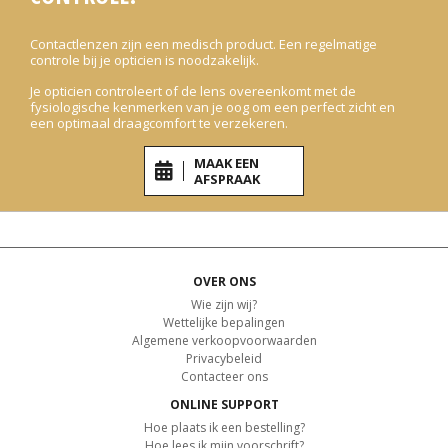
Contactlenzen zijn een medisch product. Een regelmatige
controle bij je opticien is noodzakelijk.
Je opticien controleert of de lens overeenkomt met de
fysiologische kenmerken van je oog om een perfect zicht en
een optimaal draagcomfort te verzekeren.
MAAK EEN
AFSPRAAK
OVER ONS
Wie zijn wij?
Wettelijke bepalingen
Algemene verkoopvoorwaarden
Privacybeleid
Contacteer ons
ONLINE SUPPORT
Hoe plaats ik een bestelling?
Hoe lees ik mijn voorschrift?