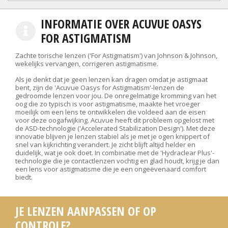
INFORMATIE OVER ACUVUE OASYS
FOR ASTIGMATISM
Zachte torische lenzen ('For Astigmatism') van Johnson & Johnson,
wekelijks vervangen, corrigeren astigmatisme.
Als je denkt dat je geen lenzen kan dragen omdat je astigmaat
bent, zijn de 'Acuvue Oasys for Astigmatism'-lenzen de
gedroomde lenzen voor jou. De onregelmatige kromming van het
oog die zo typisch is voor astigmatisme, maakte het vroeger
moeilijk om een lens te ontwikkelen die voldeed aan de eisen
voor deze oogafwijking. Acuvue heeft dit probleem opgelost met
de ASD-technologie ('Accelerated Stabilization Design'). Met deze
innovatie blijven je lenzen stabiel als je met je ogen knippert of
snel van kijkrichting verandert. Je zicht blijft altijd helder en
duidelijk, wat je ook doet. In combinatie met de 'Hydraclear Plus'-
technologie die je contactlenzen vochtig en glad houdt, krijg je dan
een lens voor astigmatisme die je een ongeëvenaard comfort
biedt.
JE LENZEN AANPASSEN OF OP
CONTROLE?