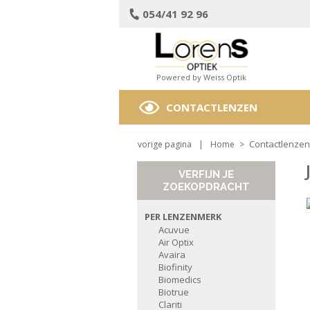
054/41 92 96
Powered by Weiss Optik
CONTACTLENZEN
Contactlenzen
vorige pagina
|
Home
>
VERFIJN JE
ZOEKOPDRACHT
PER LENZENMERK
Acuvue
Air Optix
Avaira
Biofinity
Biomedics
Biotrue
Clariti