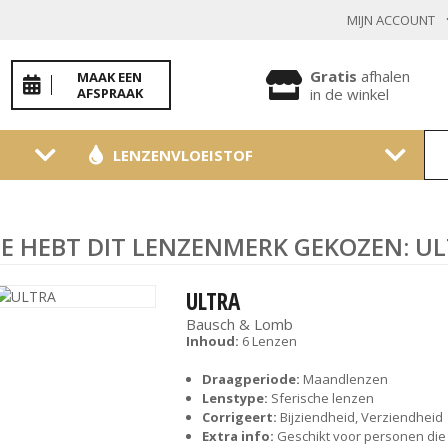
MIJN ACCOUNT
INLOGGEN BESTAANDE KLANT
Gratis
afhalen
MAAK EEN
AFSPRAAK
in de winkel
LENZENVLOEISTOF
Toon
wachtwoo
Wachtwoord vergeten?
JE HEBT DIT LENZENMERK GEKOZEN: U
BEVESTIGEN
ULTRA
Bausch & Lomb
Inhoud:
6 Lenzen
NIEUWE KLANT
Draagperiode:
Maandlenzen
Lenstype:
Sferische lenzen
MELD JE AAN
Corrigeert:
Bijziendheid, Verziendheid
Extra info:
Geschikt voor personen die