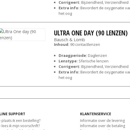
Corrigeert:
Bijziendheid, Verziendheid
Extra info:
Bevordert de oxygenatie va
het oog
ULTRA ONE DAY (90 LENZEN)
Bausch & Lomb
Inhoud:
90 contactlenzen
Draagperiode:
Daglenzen
Lenstype:
Sferische lenzen
Corrigeert:
Bijziendheid, Verziendheid
Extra info:
Bevordert de oxygenatie va
het oog
LINE SUPPORT
KLANTENSERVICE
 plaats ik een bestelling?
Informatie over de levering
lees ik mijn voorschrift?
Informatie over de betaling