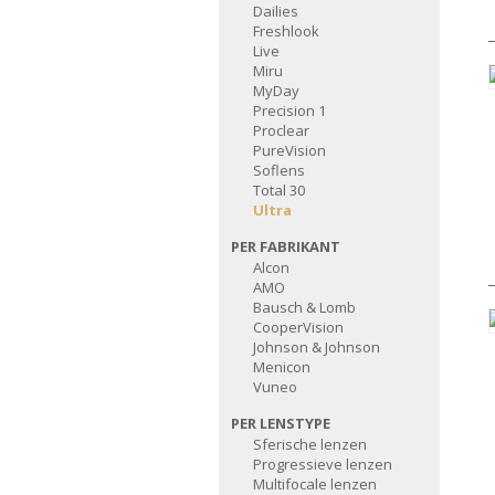
Dailies
Freshlook
Live
Miru
MyDay
Precision 1
Proclear
PureVision
Soflens
Total 30
Ultra
PER FABRIKANT
Alcon
AMO
Bausch & Lomb
CooperVision
Johnson & Johnson
Menicon
Vuneo
PER LENSTYPE
Sferische lenzen
Progressieve lenzen
Multifocale lenzen