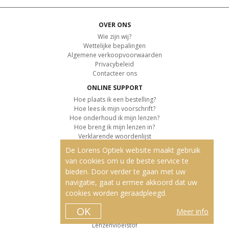
OVER ONS
Wie zijn wij?
Wettelijke bepalingen
Algemene verkoopvoorwaarden
Privacybeleid
Contacteer ons
ONLINE SUPPORT
Hoe plaats ik een bestelling?
Hoe lees ik mijn voorschrift?
Hoe onderhoud ik mijn lenzen?
Hoe breng ik mijn lenzen in?
Verklarende woordenlijst
De Lorens Optiek website maakt gebruik
KLANTENSERVICE
van cookies om u de beste service te
Informatie over de levering
bieden. Door verder te gaan met uw
Informatie over de betaling
Retourvoorwaarden
navigatie, gaat u ermee akkoord dat uw
cookies worden geraadpleegd.
ONZE PRODUCTEN
Contactlenzen
OK
Meer info
Kleurlenzen
Lenzenvloeistof