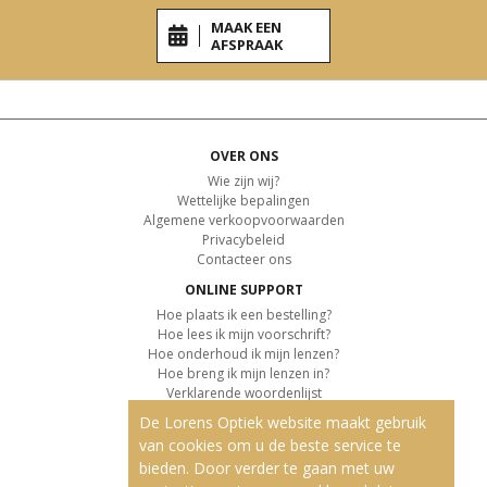
MAAK EEN
AFSPRAAK
OVER ONS
Wie zijn wij?
Wettelijke bepalingen
Algemene verkoopvoorwaarden
Privacybeleid
Contacteer ons
ONLINE SUPPORT
Hoe plaats ik een bestelling?
Hoe lees ik mijn voorschrift?
Hoe onderhoud ik mijn lenzen?
Hoe breng ik mijn lenzen in?
Verklarende woordenlijst
De Lorens Optiek website maakt gebruik
KLANTENSERVICE
van cookies om u de beste service te
Informatie over de levering
bieden. Door verder te gaan met uw
Informatie over de betaling