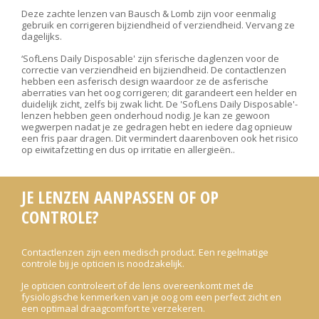
Deze zachte lenzen van Bausch & Lomb zijn voor eenmalig
gebruik en corrigeren bijziendheid of verziendheid. Vervang ze
dagelijks.
‘SofLens Daily Disposable' zijn sferische daglenzen voor de
correctie van verziendheid en bijziendheid. De contactlenzen
hebben een asferisch design waardoor ze de asferische
aberraties van het oog corrigeren; dit garandeert een helder en
duidelijk zicht, zelfs bij zwak licht. De 'SofLens Daily Disposable'-
lenzen hebben geen onderhoud nodig. Je kan ze gewoon
wegwerpen nadat je ze gedragen hebt en iedere dag opnieuw
een fris paar dragen. Dit vermindert daarenboven ook het risico
op eiwitafzetting en dus op irritatie en allergieën..
JE LENZEN AANPASSEN OF OP
CONTROLE?
Contactlenzen zijn een medisch product. Een regelmatige
controle bij je opticien is noodzakelijk.
Je opticien controleert of de lens overeenkomt met de
fysiologische kenmerken van je oog om een perfect zicht en
een optimaal draagcomfort te verzekeren.