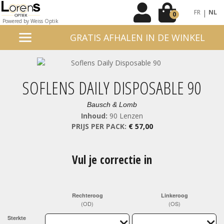
|
FR
NL
0
Powered by Weiss Optik
GRATIS AFHALEN IN DE WINKEL
SOFLENS DAILY DISPOSABLE 90
Bausch & Lomb
Inhoud:
90 Lenzen
PRIJS PER PACK:
€ 57,00
Vul je correctie in
Rechteroog
Linkeroog
(OD)
(OS)
Sterkte