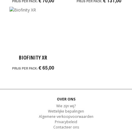
€ 70,00
€ 131,00
PRIJS PER PACK:
PRIJS PER PACK:
BIOFINITY XR
€ 65,00
PRIJS PER PACK:
OVER ONS
Wie zijn wij?
Wettelijke bepalingen
Algemene verkoopvoorwaarden
Privacybeleid
Contacteer ons