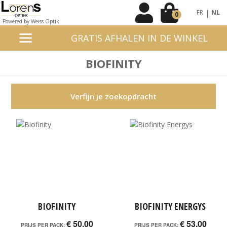
|
FR
NL
0
Powered by Weiss Optik
GRATIS AFHALEN IN DE WINKEL
BIOFINITY
Verfijn je zoekopdracht
BIOFINITY
BIOFINITY ENERGYS
€ 50,00
€ 53,00
PRIJS PER PACK:
PRIJS PER PACK: