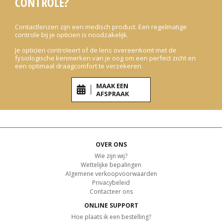
CONTROLE?
Contactlenzen zijn een medisch product. Een regelmatige
controle bij je opticien is noodzakelijk.
Je opticien controleert of de lens overeenkomt met de
fysiologische kenmerken van je oog om een perfect zicht en
een optimaal draagcomfort te verzekeren.
MAAK EEN
AFSPRAAK
OVER ONS
Wie zijn wij?
Wettelijke bepalingen
Algemene verkoopvoorwaarden
Privacybeleid
Contacteer ons
ONLINE SUPPORT
Hoe plaats ik een bestelling?