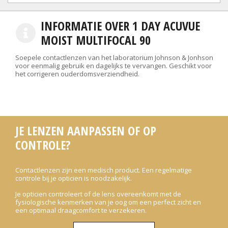
INFORMATIE OVER 1 DAY ACUVUE
MOIST MULTIFOCAL 90
Soepele contactlenzen van het laboratorium Johnson & Jonhson
voor eenmalig gebruik en dagelijks te vervangen. Geschikt voor
het corrigeren ouderdomsverziendheid.
JE LENZEN AANPASSEN OF OP
CONTROLE?
Contactlenzen zijn een medisch product. Een regelmatige
controle bij je opticien is noodzakelijk.
Je opticien controleert of de lens overeenkomt met de
fysiologische kenmerken van je oog om een perfect zicht en
een optimaal draagcomfort te verzekeren.