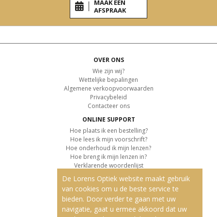
MAAK EEN
AFSPRAAK
OVER ONS
Wie zijn wij?
Wettelijke bepalingen
Algemene verkoopvoorwaarden
Privacybeleid
Contacteer ons
ONLINE SUPPORT
Hoe plaats ik een bestelling?
Hoe lees ik mijn voorschrift?
Hoe onderhoud ik mijn lenzen?
Hoe breng ik mijn lenzen in?
Verklarende woordenlijst
De Lorens Optiek website maakt gebruik
KLANTENSERVICE
van cookies om u de beste service te
Informatie over de levering
bieden. Door verder te gaan met uw
Informatie over de betaling
Retourvoorwaarden
navigatie, gaat u ermee akkoord dat uw