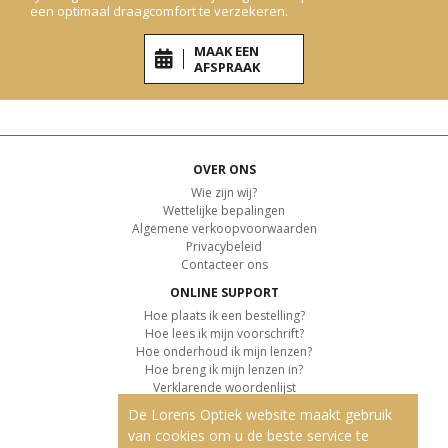
een optimaal draagcomfort te verzekeren.
MAAK EEN
AFSPRAAK
OVER ONS
Wie zijn wij?
Wettelijke bepalingen
Algemene verkoopvoorwaarden
Privacybeleid
Contacteer ons
ONLINE SUPPORT
Hoe plaats ik een bestelling?
Hoe lees ik mijn voorschrift?
Hoe onderhoud ik mijn lenzen?
Hoe breng ik mijn lenzen in?
Verklarende woordenlijst
De Lorens Optiek website maakt gebruik
KLANTENSERVICE
van cookies om u de beste service te
Informatie over de levering