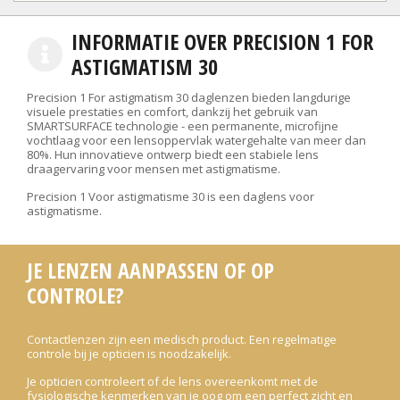
INFORMATIE OVER PRECISION 1 FOR
ASTIGMATISM 30
Precision 1 For astigmatism 30 daglenzen bieden langdurige
visuele prestaties en comfort, dankzij het gebruik van
SMARTSURFACE technologie - een permanente, microfijne
vochtlaag voor een lensoppervlak watergehalte van meer dan
80%. Hun innovatieve ontwerp biedt een stabiele lens
draagervaring voor mensen met astigmatisme.
Precision 1 Voor astigmatisme 30 is een daglens voor
astigmatisme.
JE LENZEN AANPASSEN OF OP
CONTROLE?
Contactlenzen zijn een medisch product. Een regelmatige
controle bij je opticien is noodzakelijk.
Je opticien controleert of de lens overeenkomt met de
fysiologische kenmerken van je oog om een perfect zicht en