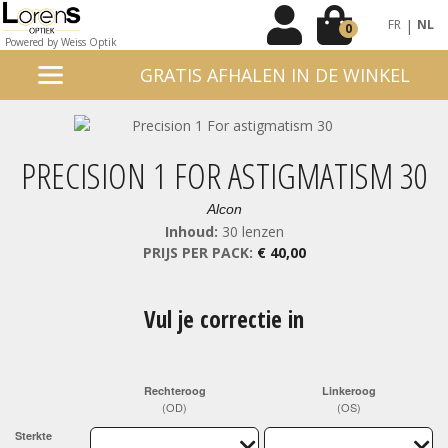
|
FR
NL
0
Powered by Weiss Optik
GRATIS AFHALEN IN DE WINKEL
PRECISION 1 FOR ASTIGMATISM 30
Alcon
Inhoud:
30 lenzen
PRIJS PER PACK:
€ 40,00
Vul je correctie in
Rechteroog
Linkeroog
(OD)
(OS)
Sterkte