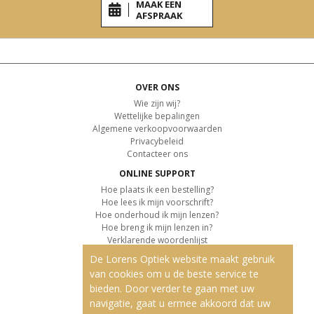
MAAK EEN
AFSPRAAK
OVER ONS
Wie zijn wij?
Wettelijke bepalingen
Algemene verkoopvoorwaarden
Privacybeleid
Contacteer ons
ONLINE SUPPORT
Hoe plaats ik een bestelling?
Hoe lees ik mijn voorschrift?
Hoe onderhoud ik mijn lenzen?
Hoe breng ik mijn lenzen in?
Verklarende woordenlijst
De Lorens Optiek website maakt gebruik
KLANTENSERVICE
van cookies om u de beste service te
Informatie over de levering
bieden. Door verder te gaan met uw
Informatie over de betaling
Retourvoorwaarden
navigatie, gaat u ermee akkoord dat uw