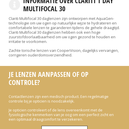
INFORMATIE OVER CLARITI 1 DAY
MULTIFOCAL 30
Clariti Multifocal 30 daglenzen zijn ontworpen met AquaGen-
technologie om uw ogen op natuurlijke wijze te hydrateren en
comfortabele lenzen te garanderen tijdens de gehele draagtijd.
Clariti Multifocal 30 daglenzen hebben ook een hoge
zuurstofdoorlaatbaarheid om uw ogen gezond te houden en
irritatie te voorkomen.
Zachte torische lenzen van CooperVision, dagelijks vervangen,
corrigeren ouderdomsverziendheid.
JE LENZEN AANPASSEN OF OP
CONTROLE?
Contactlenzen zijn een medisch product. Een regelmatige
controle bij je opticien is noodzakelijk.
Je opticien controleert of de lens overeenkomt met de
fysiologische kenmerken van je oog om een perfect zicht en
een optimaal draagcomfort te verzekeren.