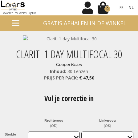
|
FR
NL
0
Powered by Weiss Optik
GRATIS AFHALEN IN DE WINKEL
CLARITI 1 DAY MULTIFOCAL 30
CooperVision
Inhoud:
30 Lenzen
PRIJS PER PACK:
€ 47,50
Vul je correctie in
Rechteroog
Linkeroog
(OD)
(OS)
Sterkte