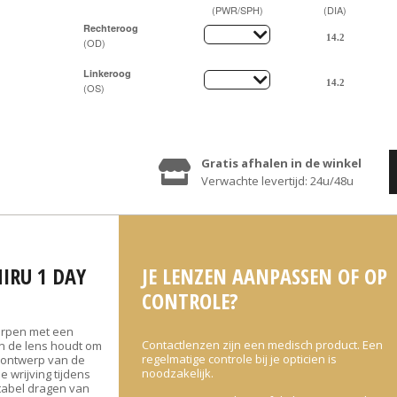
(PWR/SPH)
(DIA)
Rechteroog
(OD)
Linkeroog
(OS)
Gratis afhalen in de winkel
Verwachte levertijd: 24u/48u
IRU 1 DAY
JE LENZEN AANPASSEN OF OP
CONTROLE?
worpen met een
Contactlenzen zijn een medisch product. Een
an de lens houdt om
regelmatige controle bij je opticien is
 ontwerp van de
noodzakelijk.
e wrijving tijdens
tabel dragen van