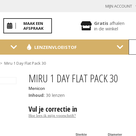
MIJN ACCOUNT
INLOGGEN BESTAANDE KLANT
Gratis
afhalen
MAAK EEN
AFSPRAAK
in de winkel
LENZENVLOEISTOF
Toon
wachtwoo
Miru 1 Day Flat Pack 30
>
Wachtwoord vergeten?
MIRU 1 DAY FLAT PACK 30
BEVESTIGEN
Menicon
Inhoud:
30 lenzen
Vul je correctie in
NIEUWE KLANT
Hoe lees ik mijn voorschrift?
MELD JE AAN
Sterkte
Diameter