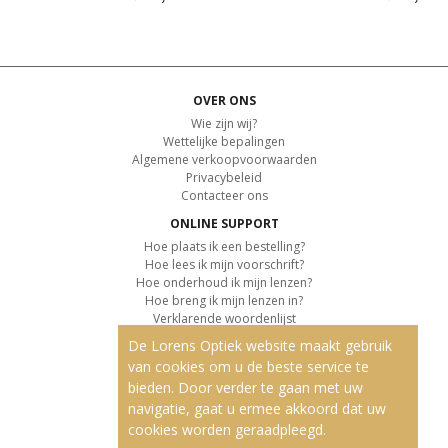
OVER ONS
Wie zijn wij?
Wettelijke bepalingen
Algemene verkoopvoorwaarden
Privacybeleid
Contacteer ons
ONLINE SUPPORT
Hoe plaats ik een bestelling?
Hoe lees ik mijn voorschrift?
Hoe onderhoud ik mijn lenzen?
Hoe breng ik mijn lenzen in?
Verklarende woordenlijst
De Lorens Optiek website maakt gebruik
KLANTENSERVICE
van cookies om u de beste service te
Informatie over de levering
bieden. Door verder te gaan met uw
Informatie over de betaling
Retourvoorwaarden
navigatie, gaat u ermee akkoord dat uw
cookies worden geraadpleegd.
ONZE PRODUCTEN