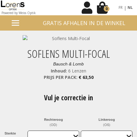
|
FR
NL
0
Powered by Weiss Optik
GRATIS AFHALEN IN DE WINKEL
SOFLENS MULTI-FOCAL
Bausch & Lomb
Inhoud:
6 Lenzen
PRIJS PER PACK:
€ 63,50
Vul je correctie in
Rechteroog
Linkeroog
(OD)
(OS)
Sterkte