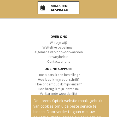
MAAK EEN
AFSPRAAK
OVER ONS
Wie zijn wij?
Wettelijke bepalingen
Algemene verkoopvoorwaarden
Privacybeleid
Contacteer ons
ONLINE SUPPORT
Hoe plaats ik een bestelling?
Hoe lees ik mijn voorschrift?
Hoe onderhoud ik mijn lenzen?
Hoe breng ik mijn lenzen in?
Verklarende woordenlijst
De Lorens Optiek website maakt gebruik
KLANTENSERVICE
van cookies om u de beste service te
Informatie over de levering
bieden. Door verder te gaan met uw
Informatie over de betaling
Retourvoorwaarden