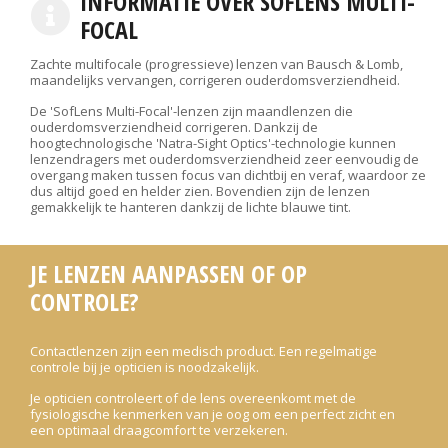
INFORMATIE OVER SOFLENS MULTI-
FOCAL
Zachte multifocale (progressieve) lenzen van Bausch & Lomb,
maandelijks vervangen, corrigeren ouderdomsverziendheid.
De 'SofLens Multi-Focal'-lenzen zijn maandlenzen die
ouderdomsverziendheid corrigeren. Dankzij de
hoogtechnologische 'Natra-Sight Optics'-technologie kunnen
lenzendragers met ouderdomsverziendheid zeer eenvoudig de
overgang maken tussen focus van dichtbij en veraf, waardoor ze
dus altijd goed en helder zien. Bovendien zijn de lenzen
gemakkelijk te hanteren dankzij de lichte blauwe tint.
JE LENZEN AANPASSEN OF OP
CONTROLE?
Contactlenzen zijn een medisch product. Een regelmatige
controle bij je opticien is noodzakelijk.
Je opticien controleert of de lens overeenkomt met de
fysiologische kenmerken van je oog om een perfect zicht en
een optimaal draagcomfort te verzekeren.