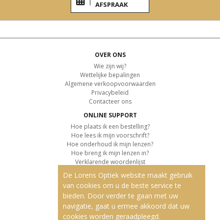
AFSPRAAK
OVER ONS
Wie zijn wij?
Wettelijke bepalingen
Algemene verkoopvoorwaarden
Privacybeleid
Contacteer ons
ONLINE SUPPORT
Hoe plaats ik een bestelling?
Hoe lees ik mijn voorschrift?
Hoe onderhoud ik mijn lenzen?
Hoe breng ik mijn lenzen in?
Verklarende woordenlijst
De Lorens Optiek website maakt gebruik
KLANTENSERVICE
van cookies om u de beste service te
Informatie over de levering
bieden. Door verder te gaan met uw
Informatie over de betaling
Retourvoorwaarden
navigatie, gaat u ermee akkoord dat uw
cookies worden geraadpleegd.
ONZE PRODUCTEN