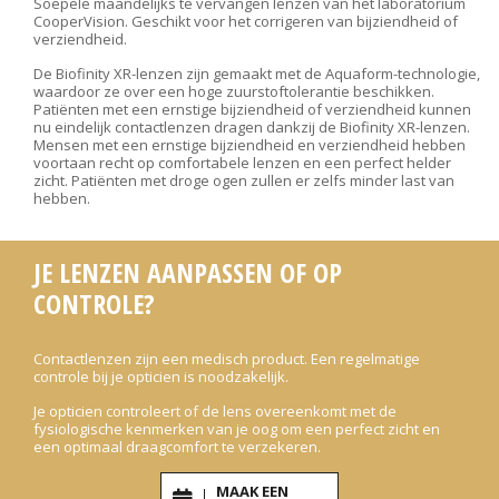
Soepele maandelijks te vervangen lenzen van het laboratorium
CooperVision. Geschikt voor het corrigeren van bijziendheid of
verziendheid.
De Biofinity XR-lenzen zijn gemaakt met de Aquaform-technologie,
waardoor ze over een hoge zuurstoftolerantie beschikken.
Patiënten met een ernstige bijziendheid of verziendheid kunnen
nu eindelijk contactlenzen dragen dankzij de Biofinity XR-lenzen.
Mensen met een ernstige bijziendheid en verziendheid hebben
voortaan recht op comfortabele lenzen en een perfect helder
zicht. Patiënten met droge ogen zullen er zelfs minder last van
hebben.
JE LENZEN AANPASSEN OF OP
CONTROLE?
Contactlenzen zijn een medisch product. Een regelmatige
controle bij je opticien is noodzakelijk.
Je opticien controleert of de lens overeenkomt met de
fysiologische kenmerken van je oog om een perfect zicht en
een optimaal draagcomfort te verzekeren.
MAAK EEN