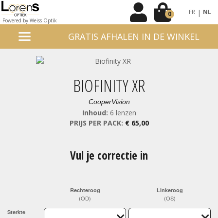
|
FR
NL
0
Powered by Weiss Optik
GRATIS AFHALEN IN DE WINKEL
BIOFINITY XR
CooperVision
Inhoud:
6 lenzen
PRIJS PER PACK:
€ 65,00
Vul je correctie in
Rechteroog
Linkeroog
(OD)
(OS)
Sterkte