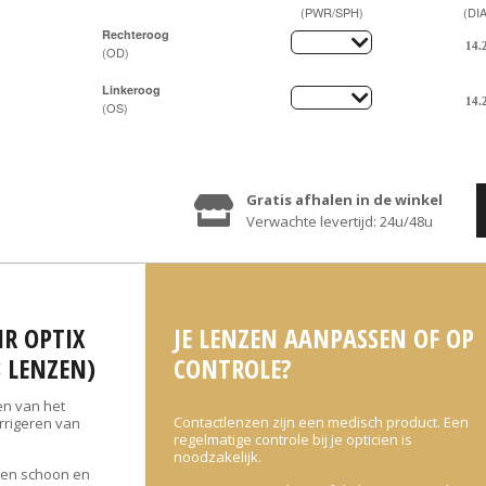
(PWR/SPH)
(DIA
Rechteroog
(OD)
Linkeroog
(OS)
Gratis afhalen in de winkel
Verwachte levertijd: 24u/48u
IR OPTIX
JE LENZEN AANPASSEN OF OP
3 LENZEN)
CONTROLE?
en van het
Contactlenzen zijn een medisch product. Een
orrigeren van
regelmatige controle bij je opticien is
noodzakelijk.
jven schoon en