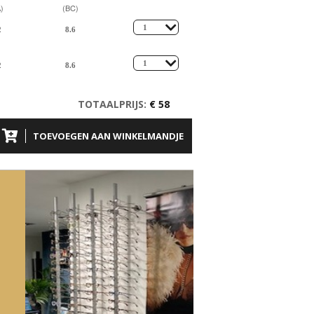
)
(BC)
TOTAALPRIJS:
€ 58
TOEVOEGEN AAN WINKELMANDJE