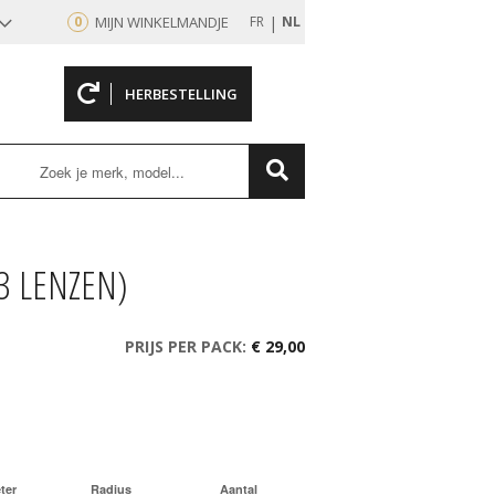
|
0
MIJN WINKELMANDJE
FR
NL
HERBESTELLING
rd
3 LENZEN)
PRIJS PER PACK:
€ 29,00
ter
Radius
Aantal