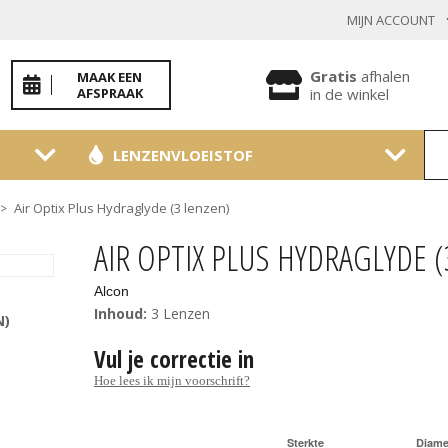
MIJN ACCOUNT
INLOGGEN BESTAANDE KLANT
Gratis
afhalen
MAAK EEN
AFSPRAAK
in de winkel
LENZENVLOEISTOF
Toon
wachtwoo
Air Optix Plus Hydraglyde (3 lenzen)
>
Wachtwoord vergeten?
AIR OPTIX PLUS HYDRAGLYDE (
BEVESTIGEN
Alcon
Inhoud:
3 Lenzen
N)
Vul je correctie in
NIEUWE KLANT
Hoe lees ik mijn voorschrift?
MELD JE AAN
Sterkte
Diame