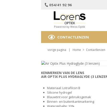
054/41 92 96
Powered by Weiss Optik
CONTACTLENZEN
vorige pagina
|
Home
>
Contactlenzen
KENMERKEN VAN DE LENS
AIR OPTIX PLUS HYDRAGLYDE (3 LENZE
Materiaal
: Lotrafilcon B
Silicone hydrogel
Blauwtint voor gebruiksgemak
Binnen- en buitenkantmarkering
Watergehalte:
33%