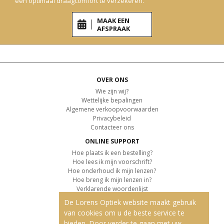
een optimaal draagcomfort te verzekeren.
MAAK EEN
AFSPRAAK
OVER ONS
Wie zijn wij?
Wettelijke bepalingen
Algemene verkoopvoorwaarden
Privacybeleid
Contacteer ons
ONLINE SUPPORT
Hoe plaats ik een bestelling?
Hoe lees ik mijn voorschrift?
Hoe onderhoud ik mijn lenzen?
Hoe breng ik mijn lenzen in?
Verklarende woordenlijst
De Lorens Optiek website maakt gebruik
KLANTENSERVICE
van cookies om u de beste service te
Informatie over de levering
bieden. Door verder te gaan met uw
Informatie over de betaling