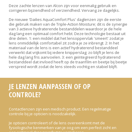
Deze zachte lenzen van Alcon zijn voor eenmalig gebruik en
corrigeren bijziendheid of verziendheid. Vervang ze dagelijks.
De nieuwe 'Dailies AquaComfort Plus' daglenzen zijn de eerste
die gebruik maken van de Triple-Action Moisture; dit is de synergie
van 3 actieve hydraterende bestanddelen waardoor je de hele
dag lang een optimaal comfort hebt. Deze technologie bestaat uit
drie delen. 1: een middel dat het lensoppervlak 'smeert' zodat je
lens onmiddellijk comfortabel zit zodra je ze inbrengt. 2: In het
materiaal van de lens is een actief hydraterend bestanddeel
verwerkt dat vrijkomt bij iedere knipperslag; zo blijft je lens de
hele dag lang fris aanvoelen. 3: een geïntegreerd hydraterend
bestanddeel dat invloed heeft op de traanfilm en beetje bij beetje
verspreid wordt zodat de lens steeds vochtig en stabiel blijft.
JE LENZEN AANPASSEN OF OP
CONTROLE?
Contactlenzen zijn een medisch product. Een regelmatige
controle bij je opticien is noodzakelijk.
Je opticien controleert of de lens overeenkomt met de
fysiologische kenmerken van je oog om een perfect zicht en