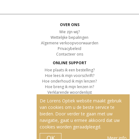
OVER ONS
Wie zijn wij?
Wettelijke bepalingen
Algemene verkoopvoorwaarden
Privacybeleid
Contacteer ons
ONLINE SUPPORT
Hoe plaats ik een bestelling?
Hoe lees ik mijn voorschrift?
Hoe onderhoud ik mijn lenzen?
Hoe breng ik mijn lenzen in?
Verklarende woordenlijst
De Lorens Optiek website maakt gebruik
KLANTENSERVICE
van cookies om u de beste service te
Informatie over de levering
bieden. Door verder te gaan met uw
Informatie over de betaling
Retourvoorwaarden
navigatie, gaat u ermee akkoord dat uw
cookies worden geraadpleegd.
ONZE PRODUCTEN
Contactlenzen
OK
Meer info