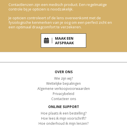
Contactlenzen zijn een medisch product. Een regelmatige
controle bij je opticien is noodzakelijk.
Je opticien controleert of de lens overeenkomt met de
fysiologische kenmerken van je oog om een perfect zicht en
een optimaal draagcomfort te verzekeren.
MAAK EEN
AFSPRAAK
OVER ONS
Wie zijn wij?
Wettelijke bepalingen
Algemene verkoopvoorwaarden
Privacybeleid
Contacteer ons
ONLINE SUPPORT
Hoe plaats ik een bestelling?
Hoe lees ik mijn voorschrift?
Hoe onderhoud ik mijn lenzen?