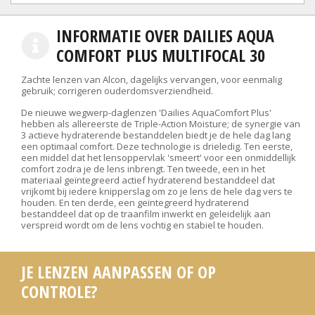
INFORMATIE OVER DAILIES AQUA
COMFORT PLUS MULTIFOCAL 30
Zachte lenzen van Alcon, dagelijks vervangen, voor eenmalig
gebruik; corrigeren ouderdomsverziendheid.
De nieuwe wegwerp-daglenzen 'Dailies AquaComfort Plus'
hebben als allereerste de Triple-Action Moisture; de synergie van
3 actieve hydraterende bestanddelen biedt je de hele dag lang
een optimaal comfort. Deze technologie is drieledig. Ten eerste,
een middel dat het lensoppervlak 'smeert' voor een onmiddellijk
comfort zodra je de lens inbrengt. Ten tweede, een in het
materiaal geïntegreerd actief hydraterend bestanddeel dat
vrijkomt bij iedere knipperslag om zo je lens de hele dag vers te
houden. En ten derde, een geïntegreerd hydraterend
bestanddeel dat op de traanfilm inwerkt en geleidelijk aan
verspreid wordt om de lens vochtig en stabiel te houden.
JE LENZEN AANPASSEN OF OP
CONTROLE?