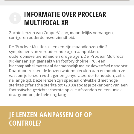
INFORMATIE OVER PROCLEAR
MULTIFOCAL XR
Zachte lenzen van CooperVision, maandelijks vervangen,
corrigeren ouderdomsverziendheid.
De 'Proclear Multifocal'-lenzen zijn maandlenzen die 2
symptomen van verouderende ogen aanpakken:
ouderdomsverziendheid en droge ogen. De 'Proclear Multifocal
XR'-lenzen zijn gemaakt van fosforylcholine (PC), een
biocompatibel materiaal dat menselijk moleculeweefsel nabootst.
Daardoor trekken de lenzen watermoleculen aan en houden ze
vast om je lenzen vochtiger en gehydrateerder te houden, zelfs
na lange tijd. Deze lenzen zijn speciaal ontwikkeld met hoge
sterktes (sferische sterkte tot +20,00) zodat je zeker bent van een
fantastische gezichtsscherpte op alle afstanden en een uniek
draagcomfort, de hele dag lang
JE LENZEN AANPASSEN OF OP
CONTROLE?