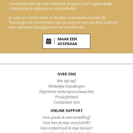
Contactlenzen zijn een medisch product. Een regelmatige
controle bij je opticien is noodzakelijk.
Je opticien controleert of de lens overeenkomt met de
fysiologische kenmerken van je oog om een perfect zicht en
een optimaal draagcomfort te verzekeren.
MAAK EEN
AFSPRAAK
OVER ONS
Wie zijn wij?
Wettelijke bepalingen
Algemene verkoopvoorwaarden
Privacybeleid
Contacteer ons
ONLINE SUPPORT
Hoe plaats ik een bestelling?
Hoe lees ik mijn voorschrift?
Hoe onderhoud ik mijn lenzen?