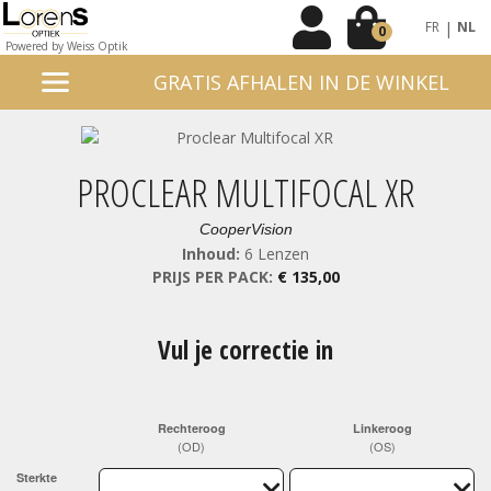
|
FR
NL
0
Powered by Weiss Optik
GRATIS AFHALEN IN DE WINKEL
PROCLEAR MULTIFOCAL XR
CooperVision
Inhoud:
6 Lenzen
PRIJS PER PACK:
€ 135,00
Vul je correctie in
Rechteroog
Linkeroog
(OD)
(OS)
Sterkte