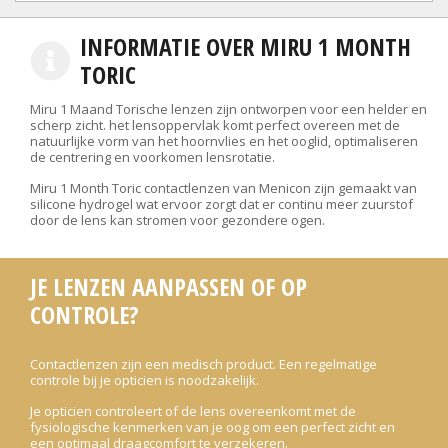
INFORMATIE OVER MIRU 1 MONTH
TORIC
Miru 1 Maand Torische lenzen zijn ontworpen voor een helder en
scherp zicht. het lensoppervlak komt perfect overeen met de
natuurlijke vorm van het hoornvlies en het ooglid, optimaliseren
de centrering en voorkomen lensrotatie.
Miru 1 Month Toric contactlenzen van Menicon zijn gemaakt van
silicone hydrogel wat ervoor zorgt dat er continu meer zuurstof
door de lens kan stromen voor gezondere ogen.
JE LENZEN AANPASSEN OF OP
CONTROLE?
Contactlenzen zijn een medisch product. Een regelmatige
controle bij je opticien is noodzakelijk.
Je opticien controleert of de lens overeenkomt met de
fysiologische kenmerken van je oog om een perfect zicht en
een optimaal draagcomfort te verzekeren.