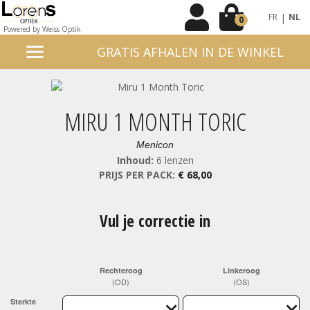
|
FR
NL
0
Powered by Weiss Optik
GRATIS AFHALEN IN DE WINKEL
MIRU 1 MONTH TORIC
Menicon
Inhoud:
6 lenzen
PRIJS PER PACK:
€ 68,00
Vul je correctie in
Rechteroog
Linkeroog
(OD)
(OS)
Sterkte