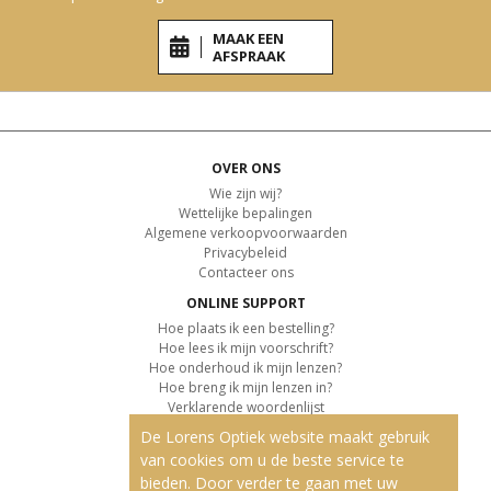
MAAK EEN
AFSPRAAK
OVER ONS
Wie zijn wij?
Wettelijke bepalingen
Algemene verkoopvoorwaarden
Privacybeleid
Contacteer ons
ONLINE SUPPORT
Hoe plaats ik een bestelling?
Hoe lees ik mijn voorschrift?
Hoe onderhoud ik mijn lenzen?
Hoe breng ik mijn lenzen in?
Verklarende woordenlijst
De Lorens Optiek website maakt gebruik
KLANTENSERVICE
van cookies om u de beste service te
Informatie over de levering
bieden. Door verder te gaan met uw
Informatie over de betaling