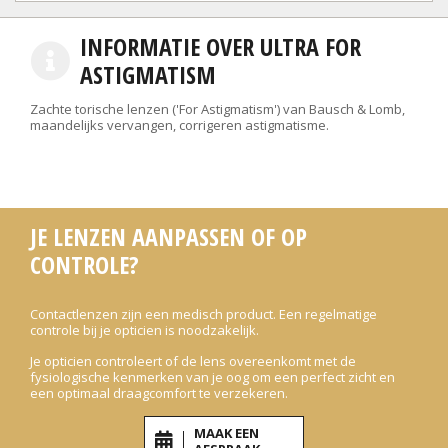
INFORMATIE OVER ULTRA FOR
ASTIGMATISM
Zachte torische lenzen ('For Astigmatism') van Bausch & Lomb,
maandelijks vervangen, corrigeren astigmatisme.
JE LENZEN AANPASSEN OF OP
CONTROLE?
Contactlenzen zijn een medisch product. Een regelmatige
controle bij je opticien is noodzakelijk.
Je opticien controleert of de lens overeenkomt met de
fysiologische kenmerken van je oog om een perfect zicht en
een optimaal draagcomfort te verzekeren.
MAAK EEN