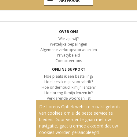
AFSPRAAK
OVER ONS
Wie zijn wij?
Wettelijke bepalingen
Algemene verkoopvoorwaarden
Privacybeleid
Contacteer ons
ONLINE SUPPORT
Hoe plaats ik een bestelling?
Hoe lees ik mijn voorschrift?
Hoe onderhoud ik mijn lenzen?
Hoe breng ik mijn lenzen in?
Verklarende woordenlijst
De Lorens Optiek website maakt gebruik
KLANTENSERVICE
van cookies om u de beste service te
Informatie over de levering
bieden. Door verder te gaan met uw
Informatie over de betaling
Retourvoorwaarden
navigatie, gaat u ermee akkoord dat uw
cookies worden geraadpleegd.
ONZE PRODUCTEN