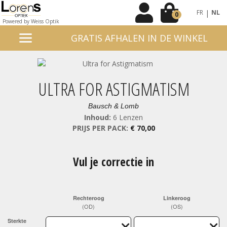
|
FR
NL
0
Powered by Weiss Optik
GRATIS AFHALEN IN DE WINKEL
ULTRA FOR ASTIGMATISM
Bausch & Lomb
Inhoud:
6 Lenzen
PRIJS PER PACK:
€ 70,00
Vul je correctie in
Rechteroog
Linkeroog
(OD)
(OS)
Sterkte