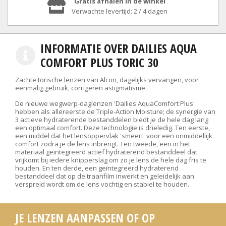
Gratis afhalen in de winkel
Verwachte levertijd: 2 / 4 dagen
INFORMATIE OVER DAILIES AQUA
COMFORT PLUS TORIC 30
Zachte torische lenzen van Alcon, dagelijks vervangen, voor
eenmalig gebruik, corrigeren astigmatisme.
De nieuwe wegwerp-daglenzen 'Dailies AquaComfort Plus'
hebben als allereerste de Triple-Action Moisture; de synergie van
3 actieve hydraterende bestanddelen biedt je de hele dag lang
een optimaal comfort. Deze technologie is drieledig. Ten eerste,
een middel dat het lensoppervlak 'smeert' voor een onmiddellijk
comfort zodra je de lens inbrengt. Ten tweede, een in het
materiaal geïntegreerd actief hydraterend bestanddeel dat
vrijkomt bij iedere knipperslag om zo je lens de hele dag fris te
houden. En ten derde, een geïntegreerd hydraterend
bestanddeel dat op de traanfilm inwerkt en geleidelijk aan
verspreid wordt om de lens vochtig en stabiel te houden.
JE LENZEN AANPASSEN OF OP