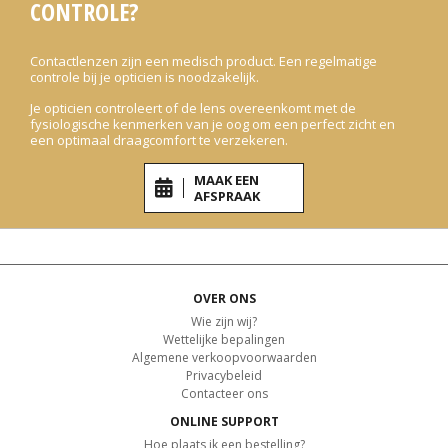
CONTROLE?
Contactlenzen zijn een medisch product. Een regelmatige
controle bij je opticien is noodzakelijk.
Je opticien controleert of de lens overeenkomt met de
fysiologische kenmerken van je oog om een perfect zicht en
een optimaal draagcomfort te verzekeren.
MAAK EEN
AFSPRAAK
OVER ONS
Wie zijn wij?
Wettelijke bepalingen
Algemene verkoopvoorwaarden
Privacybeleid
Contacteer ons
ONLINE SUPPORT
Hoe plaats ik een bestelling?