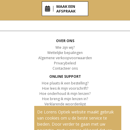
MAAK EEN
AFSPRAAK
OVER ONS
Wie zijn wij?
Wettelijke bepalingen
Algemene verkoopvoorwaarden
Privacybeleid
Contacteer ons
ONLINE SUPPORT
Hoe plaats ik een bestelling?
Hoe lees ik mijn voorschrift?
Hoe onderhoud ik mijn lenzen?
Hoe breng ik mijn lenzen in?
Verklarende woordenlijst
De Lorens Optiek website maakt gebruik
KLANTENSERVICE
van cookies om u de beste service te
Informatie over de levering
bieden. Door verder te gaan met uw
Informatie over de betaling
Retourvoorwaarden