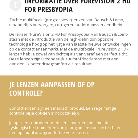
INFORMATIE OVER PUREVISION 2 HD
FOR PRESBYOPIA
Zachte multifocale (progressieve) lenzen van Bausch & Lomb,
maandelijks vervangen, corrigeren ouderdomsverziendheid.
De lenzen 'PureVision 2 HD For Presbyopia' van Bausch & Lomb
staan met de introductie van de high-definition optische
technologie hoog op het lijstje van laatste nieuwe ontwikkelingen
op de contactlenzenmarkt. Met de multifocale 'PureVision 2 HD'-
lenzen heb je zowel van dichtbij als van veraf een perfect zicht.
Deze lenzen zijn uitzonderlijk zuurstofdoorlatend met een
aanzienlijk beter draagcomfort als resultaat.
JE LENZEN AANPASSEN OF OP
CONTROLE?
Contactlenzen zijn een medisch product. Een regelmatige
controle bij je opticien is noodzakelijk.
Je opticien controleert of de lens overeenkomt met de
fysiologische kenmerken van je oog om een perfect zicht en
een optimaal draagcomfort te verzekeren.