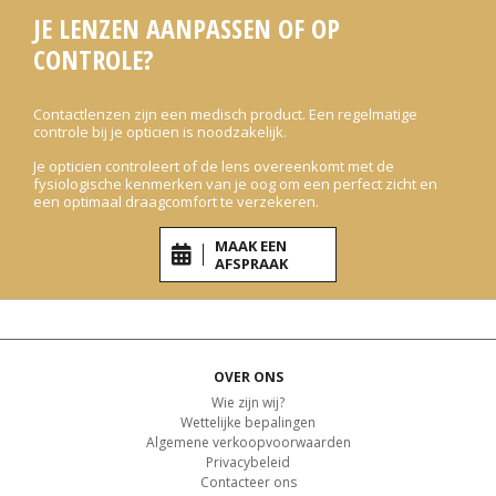
JE LENZEN AANPASSEN OF OP
CONTROLE?
Contactlenzen zijn een medisch product. Een regelmatige
controle bij je opticien is noodzakelijk.
Je opticien controleert of de lens overeenkomt met de
fysiologische kenmerken van je oog om een perfect zicht en
een optimaal draagcomfort te verzekeren.
MAAK EEN
AFSPRAAK
OVER ONS
Wie zijn wij?
Wettelijke bepalingen
Algemene verkoopvoorwaarden
Privacybeleid
Contacteer ons