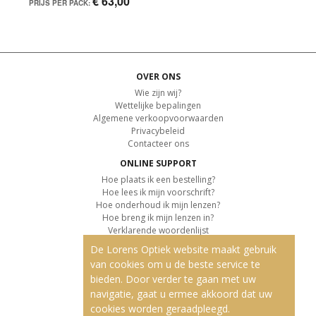
€ 63,00
PRIJS PER PACK:
OVER ONS
Wie zijn wij?
Wettelijke bepalingen
Algemene verkoopvoorwaarden
Privacybeleid
Contacteer ons
ONLINE SUPPORT
Hoe plaats ik een bestelling?
Hoe lees ik mijn voorschrift?
Hoe onderhoud ik mijn lenzen?
Hoe breng ik mijn lenzen in?
Verklarende woordenlijst
De Lorens Optiek website maakt gebruik
KLANTENSERVICE
van cookies om u de beste service te
Informatie over de levering
bieden. Door verder te gaan met uw
Informatie over de betaling
Retourvoorwaarden
navigatie, gaat u ermee akkoord dat uw
cookies worden geraadpleegd.
ONZE PRODUCTEN