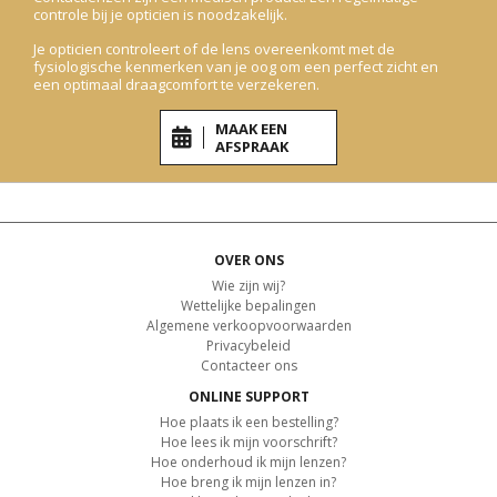
controle bij je opticien is noodzakelijk.
Je opticien controleert of de lens overeenkomt met de
fysiologische kenmerken van je oog om een perfect zicht en
een optimaal draagcomfort te verzekeren.
MAAK EEN
AFSPRAAK
OVER ONS
Wie zijn wij?
Wettelijke bepalingen
Algemene verkoopvoorwaarden
Privacybeleid
Contacteer ons
ONLINE SUPPORT
Hoe plaats ik een bestelling?
Hoe lees ik mijn voorschrift?
Hoe onderhoud ik mijn lenzen?
Hoe breng ik mijn lenzen in?