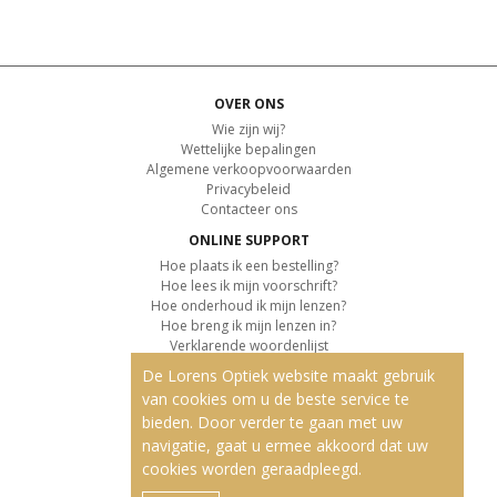
OVER ONS
Wie zijn wij?
Wettelijke bepalingen
Algemene verkoopvoorwaarden
Privacybeleid
Contacteer ons
ONLINE SUPPORT
Hoe plaats ik een bestelling?
Hoe lees ik mijn voorschrift?
Hoe onderhoud ik mijn lenzen?
Hoe breng ik mijn lenzen in?
Verklarende woordenlijst
De Lorens Optiek website maakt gebruik
KLANTENSERVICE
van cookies om u de beste service te
Informatie over de levering
bieden. Door verder te gaan met uw
Informatie over de betaling
Retourvoorwaarden
navigatie, gaat u ermee akkoord dat uw
cookies worden geraadpleegd.
ONZE PRODUCTEN