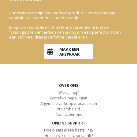
Contactlenzen zijn een medisch product. Een regelmatige
controle bij je opticien is noodzakelijk.
Je opticien controleert of de lens overeenkomt met de
fysiologische kenmerken van je oog om een perfect zicht en
een optimaal draagcomfort te verzekeren.
MAAK EEN
AFSPRAAK
OVER ONS
Wie zijn wij?
Wettelijke bepalingen
Algemene verkoopvoorwaarden
Privacybeleid
Contacteer ons
ONLINE SUPPORT
Hoe plaats ik een bestelling?
Hoe lees ik mijn voorschrift?