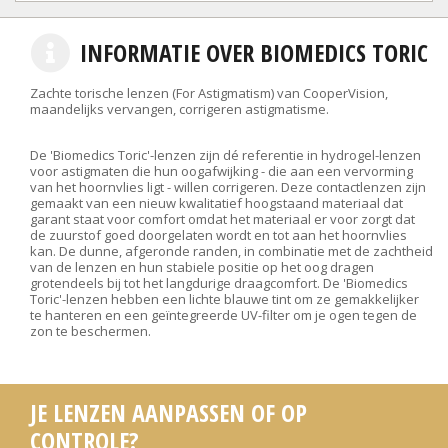
INFORMATIE OVER BIOMEDICS TORIC
Zachte torische lenzen (For Astigmatism) van CooperVision,
maandelijks vervangen, corrigeren astigmatisme.
De 'Biomedics Toric'-lenzen zijn dé referentie in hydrogel-lenzen
voor astigmaten die hun oogafwijking - die aan een vervorming
van het hoornvlies ligt - willen corrigeren. Deze contactlenzen zijn
gemaakt van een nieuw kwalitatief hoogstaand materiaal dat
garant staat voor comfort omdat het materiaal er voor zorgt dat
de zuurstof goed doorgelaten wordt en tot aan het hoornvlies
kan. De dunne, afgeronde randen, in combinatie met de zachtheid
van de lenzen en hun stabiele positie op het oog dragen
grotendeels bij tot het langdurige draagcomfort. De 'Biomedics
Toric'-lenzen hebben een lichte blauwe tint om ze gemakkelijker
te hanteren en een geïntegreerde UV-filter om je ogen tegen de
zon te beschermen.
JE LENZEN AANPASSEN OF OP
CONTROLE?