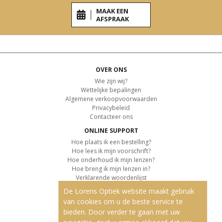
MAAK EEN
AFSPRAAK
OVER ONS
Wie zijn wij?
Wettelijke bepalingen
Algemene verkoopvoorwaarden
Privacybeleid
Contacteer ons
ONLINE SUPPORT
Hoe plaats ik een bestelling?
Hoe lees ik mijn voorschrift?
Hoe onderhoud ik mijn lenzen?
Hoe breng ik mijn lenzen in?
Verklarende woordenlijst
De Lorens Optiek website maakt gebruik
KLANTENSERVICE
van cookies om u de beste service te
Informatie over de levering
bieden. Door verder te gaan met uw
Informatie over de betaling
Retourvoorwaarden