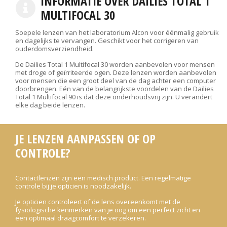
INFORMATIE OVER DAILIES TOTAL 1
MULTIFOCAL 30
Soepele lenzen van het laboratorium Alcon voor éénmalig gebruik
en dagelijks te vervangen. Geschikt voor het corrigeren van
ouderdomsverziendheid.
De Dailies Total 1 Multifocal 30 worden aanbevolen voor mensen
met droge of geïrriteerde ogen. Deze lenzen worden aanbevolen
voor mensen die een groot deel van de dag achter een computer
doorbrengen. Eén van de belangrijkste voordelen van de Dailies
Total 1 Multifocal 90 is dat deze onderhoudsvrij zijn. U verandert
elke dag beide lenzen.
JE LENZEN AANPASSEN OF OP
CONTROLE?
Contactlenzen zijn een medisch product. Een regelmatige
controle bij je opticien is noodzakelijk.
Je opticien controleert of de lens overeenkomt met de
fysiologische kenmerken van je oog om een perfect zicht en
een optimaal draagcomfort te verzekeren.