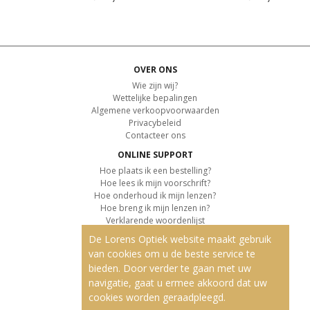
OVER ONS
Wie zijn wij?
Wettelijke bepalingen
Algemene verkoopvoorwaarden
Privacybeleid
Contacteer ons
ONLINE SUPPORT
Hoe plaats ik een bestelling?
Hoe lees ik mijn voorschrift?
Hoe onderhoud ik mijn lenzen?
Hoe breng ik mijn lenzen in?
Verklarende woordenlijst
De Lorens Optiek website maakt gebruik
KLANTENSERVICE
van cookies om u de beste service te
Informatie over de levering
bieden. Door verder te gaan met uw
Informatie over de betaling
Retourvoorwaarden
navigatie, gaat u ermee akkoord dat uw
cookies worden geraadpleegd.
ONZE PRODUCTEN